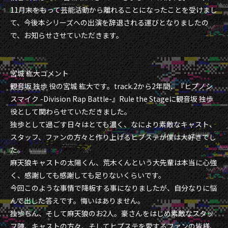
11月末をもって芸能活動から離れることになったことを受けまし
て、今後本シリーズへの出演を辞退される運びとなりましたの
で、お知らせさせていただきます。
宮城 紘大コメント
観音坂 独歩 役の宮城 紘大です。track.2から2年間、『ヒプノシ
スマイク -Division Rap Battle-』Rule the Stageに観音坂 独歩
役として関わらせていただきました。
独歩として過ごす日々はとても濃く、なにより素敵なキャスト、
スタッフ、ファンの方々と作り上げるヒプステが僕は大好きでし
た。
麻天狼キャストの太陽くん、荒木くんという大先輩は本当に心強
く、感謝しても感謝しても足りないくらいです。
今回このような事情で降板する事になりましたが、自分なりに悩
んで出した答えです。悔いはありません。
独歩ちん、そして麻天狼のお2人。豪さんをはじめ素敵なスタッ
フ陣、キャストの方々、そしてヒプステを愛するファンの皆様、