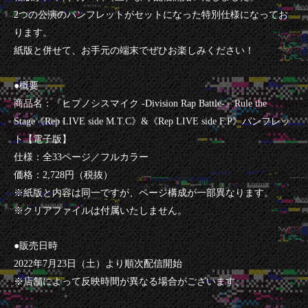
2
つの公演のパンフレットがセットになった特別仕様になってお
ります。
紙版と併せて、お手元の端末でぜひお楽しみください！
●概要
商品名：『ヒプノシスマイク -Division Rap Battle-』Rule the
Stage《Rep LIVE side M.T.C》&《Rep LIVE side F.P》パンフレッ
ト【電子版】
仕様：全33ページ／フルカラー
価格：2,728円（税抜）
※紙版と内容は同一ですが、ページ構成が一部異なります。
※クリアファイルは付属いたしません。
●販売日時
2022
年7月23日（土）より順次配信開始
※店舗によって反映時間が異なる場合がございます。