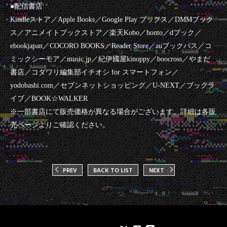
●配信書店
Kindle
ストア／Apple Books／Google Play ブックス／DMMブック
ス／アニメイトブックストア／楽天Kobo／honto／dブック／
ebookjapan／COCORO BOOKS／Reader Store／auブックパス／コ
ミックシーモア／music.jp／紀伊國屋kinoppy／boocross／やまだ
書店／コダワリ編集部イチオシ for スマートフォン／
yodobashi.com／セブンネットショッピング／U-NEXT／ブックラ
イブ／BOOK☆WALKER
※一部書店にて販売価格が異なる場合がございます。詳細は各販
売ページよりご確認ください。
PREV
BACK TO LIST
NEXT