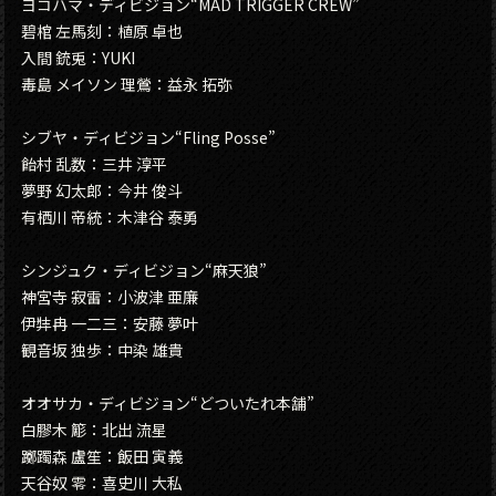
ヨコハマ・ディビジョン“MAD TRIGGER CREW”
碧棺 左馬刻：植原 卓也
入間 銃兎：YUKI
毒島 メイソン 理鶯：益永 拓弥
シブヤ・ディビジョン“Fling Posse”
飴村 乱数：三井 淳平
夢野 幻太郎：今井 俊斗
有栖川 帝統：木津谷 泰勇
シンジュク・ディビジョン“麻天狼”
神宮寺 寂雷：小波津 亜廉
伊弉冉 一二三：安藤 夢叶
観音坂 独歩：中染 雄貴
オオサカ・ディビジョン“どついたれ本舗”
白膠木 簓：北出 流星
躑躅森 盧笙：飯田 寅義
天谷奴 零：喜史川 大私