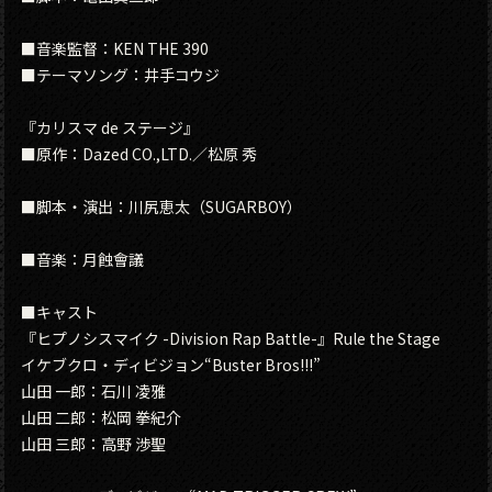
■音楽監督：KEN THE 390
■テーマソング：井手コウジ
『カリスマ de ステージ』
■原作：Dazed CO.,LTD.／松原 秀
■脚本・演出：川尻恵太（SUGARBOY）
■音楽：月蝕會議
■キャスト
『ヒプノシスマイク -Division Rap Battle-』Rule the Stage
イケブクロ・ディビジョン“Buster Bros!!!”
山田 一郎：石川 凌雅
山田 二郎：松岡 拳紀介
山田 三郎：高野 渉聖