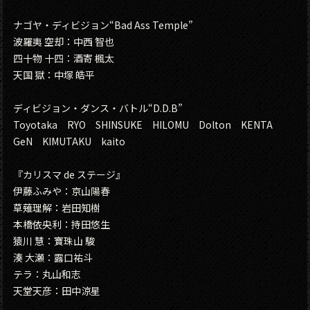
ナゴヤ・ディビジョン“Bad Ass Temple”
波羅夷 空却：中西 智也
四十物 十四：酒寄 楓太
天国 獄：中塚 皓平
ディビジョン・ダンス・バトル“D.D.B”
Toyotaka RYO SHINSUKE HILOMU Dolton KENTA
GeN KIMUTAKU kaito
『カリスマ de ステージ』
伊藤ふみや：京山陽春
草薙理解：岩田知樹
本橋依央利：持田悠生
猿川 慧：寶珠山 駿
湊 大瀬：露口祐斗
テラ：丸山和志
天堂天彦：田中涼星