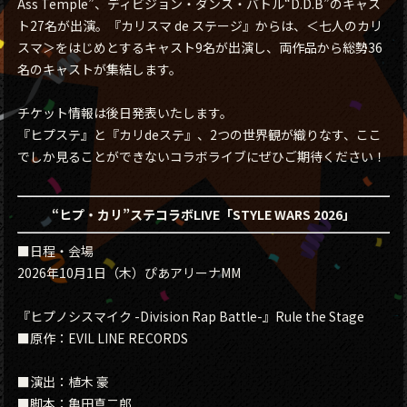
Ass Temple”、ディビジョン・ダンス・バトル“D.D.B”のキャス
ト27名が出演。『カリスマ de ステージ』からは、＜七人のカリ
スマ＞をはじめとするキャスト9名が出演し、両作品から総勢36
名のキャストが集結します。
チケット情報は後日発表いたします。
『ヒプステ』と『カリdeステ』、2つの世界観が織りなす、ここ
でしか見ることができないコラボライブにぜひご期待ください！
“ヒプ・カリ”ステコラボLIVE「STYLE WARS 2026」
■日程・会場
2026年10月1日（木）ぴあアリーナMM
『ヒプノシスマイク -Division Rap Battle-』Rule the Stage
■原作：EVIL LINE RECORDS
■演出：植木 豪
■脚本：亀田真二郎