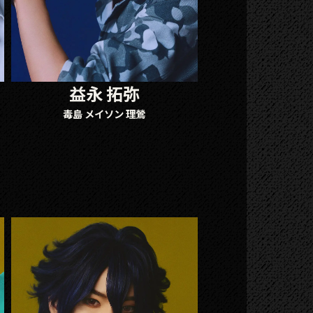
益永 拓弥
毒島 メイソン 理鶯