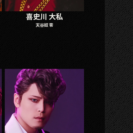
喜史川 大私
天谷奴 零