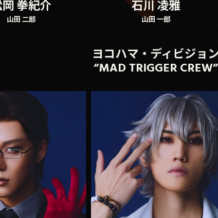
松岡 拳紀介
石川 凌雅
山田 二郎
山田 一郎
ヨコハマ・ディビジョ
“MAD TRIGGER CREW