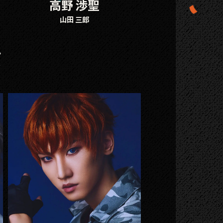
高野 渉聖
山田 三郎
ン
”