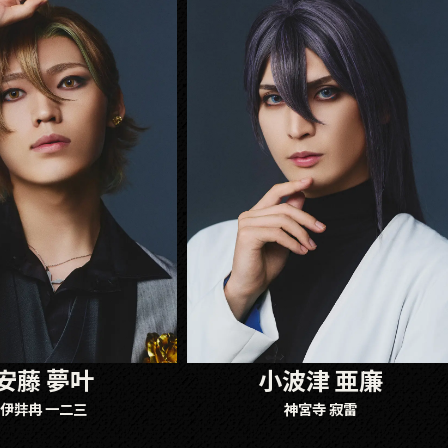
安藤 夢叶
小波津 亜廉
伊弉冉 一二三
神宮寺 寂雷