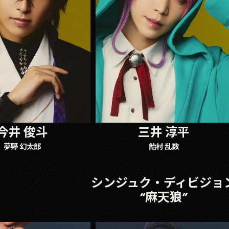
今井 俊斗
三井 淳平
夢野 幻太郎
飴村 乱数
シンジュク・ディビジョ
“麻天狼”