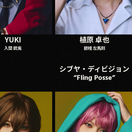
YUKI
植原 卓也
入間 銃兎
碧棺 左馬刻
シブヤ・ディビジョン
“Fling Posse”