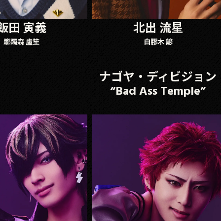
飯田 寅義
北出 流星
躑躅森 盧笙
白膠木 簓
ナゴヤ・ディビジョン
“Bad Ass Temple”