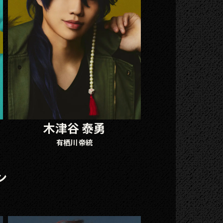
木津谷 泰勇
有栖川 帝統
ン