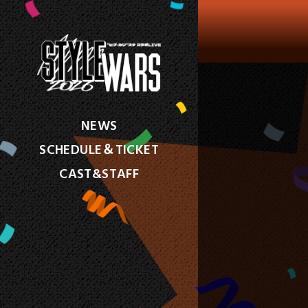
NEWS
SCHEDULE＆TICKET
CAST&STAFF