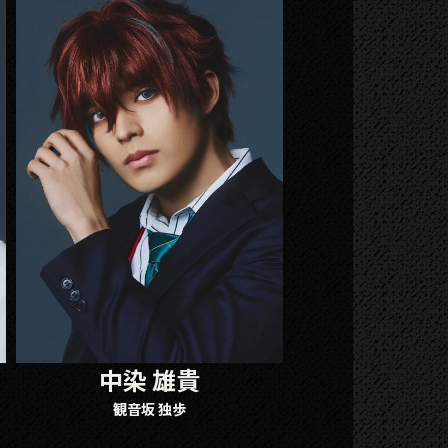
中染 雄貴
観音坂 独歩