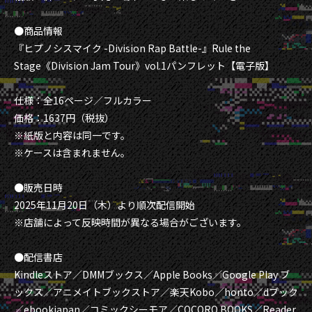
●商品情報
『ヒプノシスマイク -Division Rap Battle-』Rule the
Stage《Division Jam Tour》vol.1パンフレット【電子版】
仕様：全16ページ／フルカラー
価格：1637円（税抜）
※紙版と内容は同一です。
※ケースは含まれません。
●販売日時
2025年11月20日（木）より順次配信開始
※店舗によって反映時間が異なる場合がございます。
●配信書店
Kindleストア／DMMブックス／Apple Books／Google Play ブ
ックス／アニメイトブックストア／楽天Kobo／honto／dブック
／ebookjapan／コミックシーモア／COCORO BOOKS／Reader