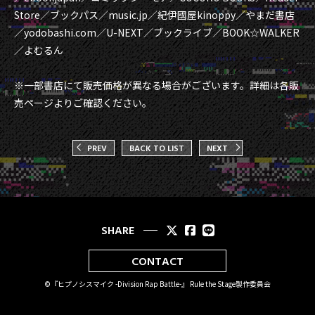
Store／ブックパス／music.jp／紀伊國屋kinoppy／やまだ書店
／yodobashi.com／U-NEXT／ブックライブ／BOOK☆WALKER
／よむるん
※一部書店にて販売価格が異なる場合がございます。詳細は各販
売ページよりご確認ください。
PREV
BACK TO LIST
NEXT
SHARE
CONTACT
©『ヒプノシスマイク -Division Rap Battle-』 Rule the Stage製作委員会