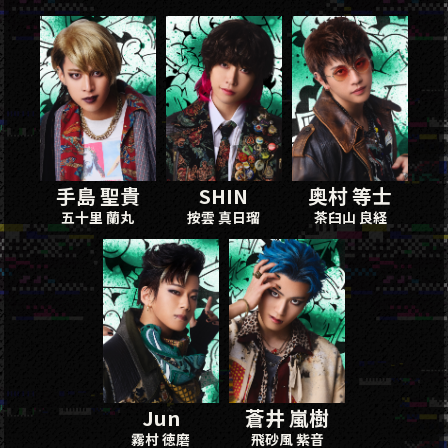
手島 聖貴
SHIN
奥村 等士
五十里 蘭丸
按雲 真日瑠
茶臼山 良経
Jun
蒼井 嵐樹
霧村 徳磨
飛砂風 紫音