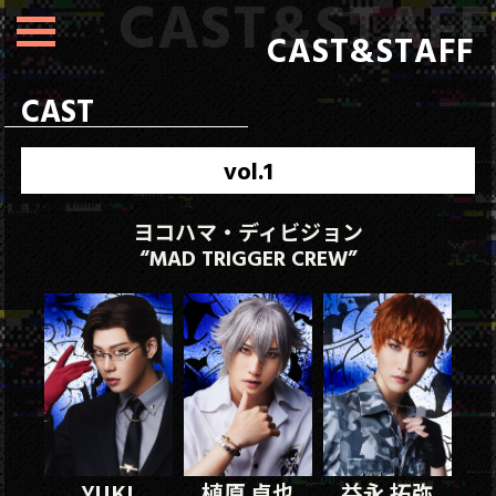
CAST&STAFF
CAST
vol.1
ヨコハマ・ディビジョン
“MAD TRIGGER CREW”
YUKI
植原 卓也
益永 拓弥