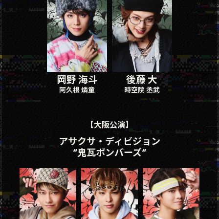
岡野 海斗
後藤 大
阿久根 燐童
時空院 丞武
【大阪公演】
アサクサ・ディビジョン
“鬼瓦ボンバーズ“