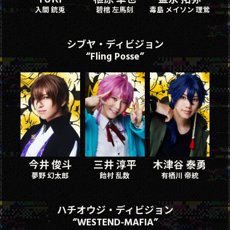
入間 銃兎
碧棺 左馬刻
毒島 メイソン 理鶯
シブヤ・ディビジョン
“Fling Posse”
今井 俊斗
三井 淳平
木津谷 泰勇
夢野 幻太郎
飴村 乱数
有栖川 帝統
ハチオウジ・ディビジョン
“WESTEND-MAFIA”