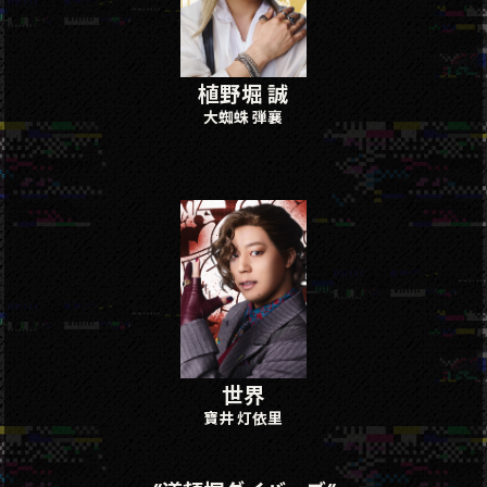
植野堀 誠
大蜘蛛 弾襄
世界
寶井 灯依⾥