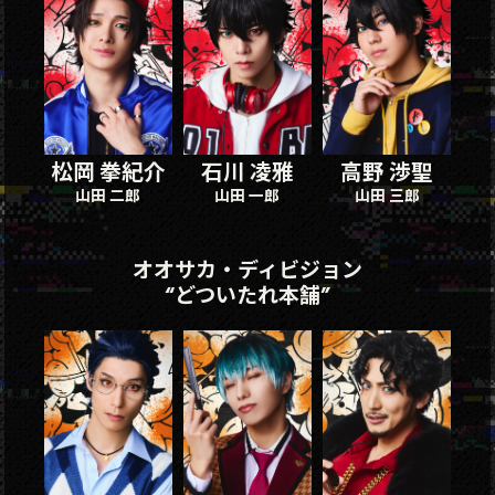
松岡 拳紀介
石川 凌雅
高野 渉聖
山田 二郎
山田 一郎
山田 三郎
オオサカ・ディビジョン
“どついたれ本舗”