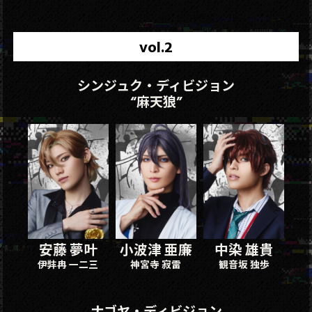
vol.2
シンジュク・ディビジョン
“麻天狼”
安藤 夢叶
小波津 亜廉
中染 雄貴
伊弉冉 一二三
神宮寺 寂雷
観音坂 独歩
ナゴヤ・ディビジョン