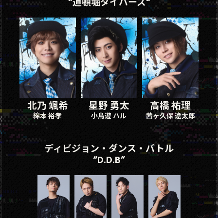
“道頓堀ダイバーズ“
北乃 颯希
星野 勇太
高橋 祐理
綿本 裕孝
小鳥遊 ハル
茜ヶ久保 遼太郎
ディビジョン・ダンス・バトル
“D.D.B”