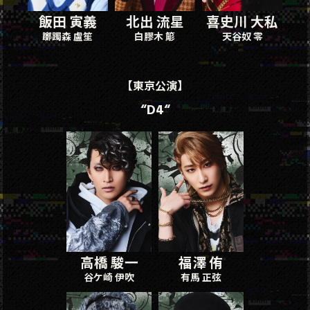
飯田 寅義
北出 流星
喜史川 大私
躑躅森 盧笙
白膠木 簓
天谷奴 零
【東京公演】
“D4“
高橋 駿一
福澤 侑
谷ケ崎 伊吹
有馬 正弦