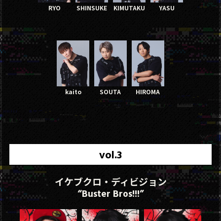
RYO
SHINSUKE
KIMUTAKU
YASU
kaito
SOUTA
HIROMA
vol.3
イケブクロ・ディビジョン
“Buster Bros!!!”