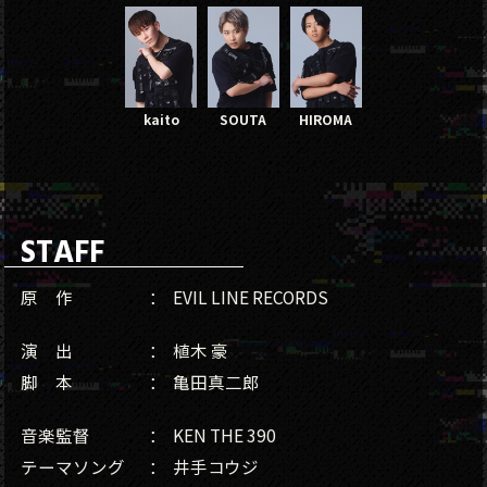
kaito
SOUTA
HIROMA
STAFF
原 作
EVIL LINE RECORDS
演 出
植木 豪
脚 本
亀田真二郎
音楽監督
KEN THE 390
テーマソング
井手コウジ