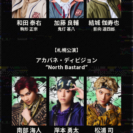
和田 泰右
加藤 良輔
結城 伽寿也
駒形 正宗
鬼灯 甚八
影向 道四郎
【札幌公演】
アカバネ・ディビジョン
“North Bastard“
南部 海人
岸本 勇太
松浦 司