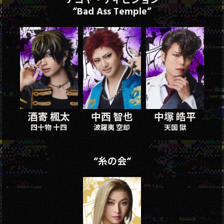
“Bad Ass Temple”
酒寄 楓太
中西 智也
中塚 皓平
四十物 十四
波羅夷 空却
天国 獄
“糸の会“