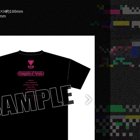
×H約100mm
mm