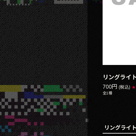
リングライ
700円
(税込)
★
全1種
リングライ