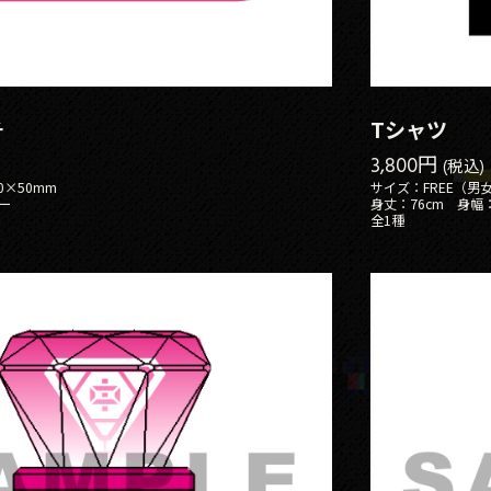
チ
Tシャツ
3,800円
(税込)
0×50mm
サイズ：FREE（男
ー
身丈：76cm 身幅：
全1種