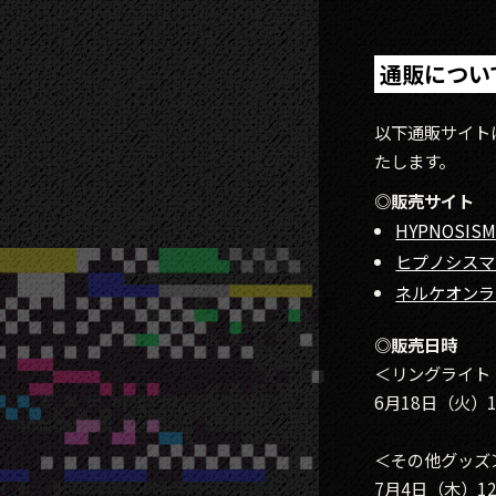
通販につい
以下通販サイトにて『
たします。
◎販売サイト
HYPNOSISMIC
ヒプノシスマ
ネルケオンラ
◎販売日時
＜リングライト
6月18日（火）1
＜その他グッズ
7月4日（木）12