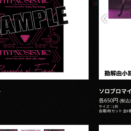
ト
ソロブロマ
各650円
(税込)
サイズ：L判
各種3枚セット 全6