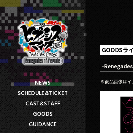
GOODSラ
-Renegade
NEWS
※商品画像はイ
SCHEDULE&TICKET
CAST&STAFF
GOODS
GUIDANCE