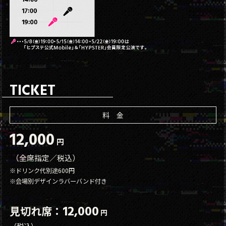
TICKET
料 金
12,000
円
（全席指定／税込）
※ドリンク代別途600円
※会場別デザインラバーバンド付き
12,000
見切れ席：
円