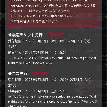
Stage Official Mobile
」と「
ヒプノシスマイク OFFICIAL
FANCLUB“HYPSTER”
」の会員のみご応募・ご来場いただける
公演です。一般発売の予定はございません。
※スペシャルチケットでのご案内となります。
※詳細は各サイトをご覧ください。
◆最速チケット先行
※受付終了
受付期間：2026年2月12日（木）18:00～2月17日（火）
23:59
結果発表：2026年2月21日（土）15:00
※
『ヒプノシスマイク -Division Rap Battle-』Rule the Stage Official
Mobile
会員の方が対象となります。
◆二次先行
※受付終了
受付期間：2026年2月18日（水）12:00～2月24日（火）
23:59
結果発表：2026年2月28日（土）15:00
※
『ヒプノシスマイク -Division Rap Battle-』Rule the Stage Official
Mobile
と
ヒプノシスマイク OFFICIAL FANCLUB“HYPSTER”
会員の方が
対象となります。