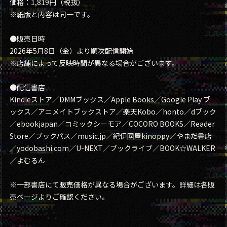
価格：1,819円（税抜）
※紙版と内容は同一です。
●販売日時
2026年5月8日（金）より順次配信開始
※店舗によって反映時間が異なる場合がございます。
●配信書店
Kindleストア／DMMブックス／Apple Books／Google Play ブ
ックス／アニメイトブックストア／楽天Kobo／honto／dブック
／ebookjapan／コミックシーモア／COCORO BOOKS／Reader
Store／ブックパス／music.jp／紀伊國屋kinoppy／やまだ書店
／yodobashi.com／U-NEXT／ブックライブ／BOOK☆WALKER
／よむるん
※一部書店にて販売価格が異なる場合がございます。詳細は各販
売ページよりご確認ください。