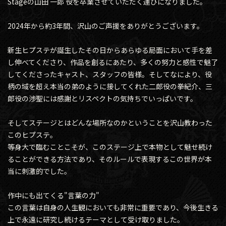
Stageの山田 一郎 役を卒業させていただく運びになりました。
2024年から約3年間、沢山のご声援をありがとうございます。
新生ヒプステが誕生したその日からあらゆる局面において手を差
し伸べてくださり、作品を創るにあたり、多くの努力と感性で魅了
してくださったキャスト、スタッフの皆様。そしてなにより、役
柄の域を超え本当の弟のように接してくれた二郎役の拳紀介、三
郎役の渉聖には感謝とリスペクトの気持ちでいっぱいです。
そしてステージとはどんな場所なのかということを沢山教わった
このヒプステ。
等身大で臨むことこそが、このステージ上で本物として魅せ続け
ることができる方法であり、そのルールで表現するこの世界が本
当に刺激的でした。
作中にも出てくる"言葉の力"
この言葉は自身の人生観においても非常に重要であり、今後生きる
上で永遠に研究し続けるテーマとして受け取りました。